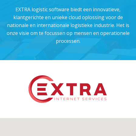
EXTRA logistic software biedt een innovatieve,
klantgerichte en unieke cloud oplossing voor de
nationale en internationale logistieke industrie. Het is
onze visie om te focussen op mensen en operationele
processen.