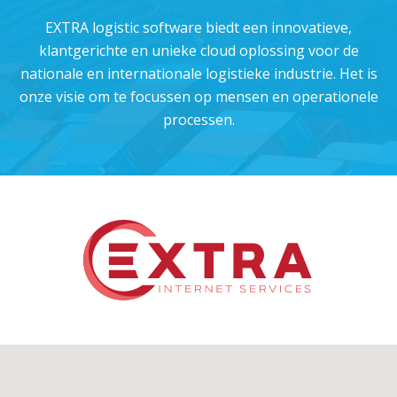
EXTRA logistic software biedt een innovatieve,
klantgerichte en unieke cloud oplossing voor de
nationale en internationale logistieke industrie. Het is
onze visie om te focussen op mensen en operationele
processen.